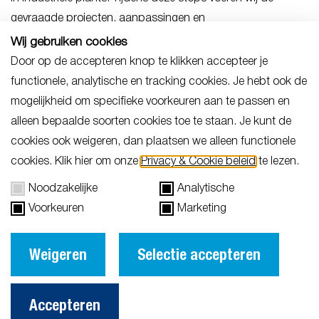
gevraagde projecten, aanpassingen en
onderhoudswerkzaamheden uit binnen de afgesproken
Wij gebruiken cookies
tijdsduur. Hoge kwaliteit en optimale veiligheid is voor ons
Door op de accepteren knop te klikken accepteer je
vanzelfsprekend, Wij zorgen ervoor dat uw
functionele, analytische en tracking cookies. Je hebt ook de
bedrijfsprocessen, zonder onnodig oponthoud, weer snel
mogelijkheid om specifieke voorkeuren aan te passen en
en efficiënt operationeel zijn.
alleen bepaalde soorten cookies toe te staan. Je kunt de
cookies ook weigeren, dan plaatsen we alleen functionele
Fabrieksonderhoud
cookies. Klik hier om onze
Privacy & Cookie beleid
te lezen.
Onderhoudswerk in beeld
Fabrieksonderhoud
chemie
Yara
Noodzakelijke
Analytische
Voorkeuren
Marketing
(Petro)chemie
Industrie
Weigeren
Selectie accepteren
Bespreek uw uitdaging
Accepteren